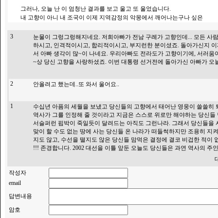
그러나, 오늘 난 이 엄청난 결과를 보고 울고 또 울었습니다.
내 고향이 아니 내 조국이 이제 지역감정의 악몽에서 깨어나는구나 싶은
3
눈물이 그렁그렁해지네요. 저희아빠가 전남 구례가 고향인데... 모든 사
하시고, 인격적이시고, 합리적이시고, 부지런한 분이셨죠. 돌아가신지 이제 
서 아빠 생각이 많~이 나네요. 우리아빠도 전라도가 고향이기에, 서러움이 
~상 당신 고향을 사랑하셨죠. 이번 대통령 선거전에 돌아가신 아빠가 오늘
2
안올려고 했는데..또 와서 울어요..
1
수십년 아픔의 세월을 보냈고 당신들의 고향에서 태어난 영웅이 쓸쓸히 퇴
역사가 그를 인정해 줄 것이라고 지금은 스스로 위로만 해야하는 당신들
서슬퍼런 핍박이 죽일듯이 달려드는 아직도 그런나라. 그래서 당신들을 
맞이 할 수도 없는 땅에 사는 당신들 온 나라가 떠들썩하지만 조용히 지
지도 않고, 수선을 떨지도 않은 당신들 맘먹은 결정에 결코 비겁한 적이
!!! 존경합니다. 2002 대선을 이틀 앞둔 오늘도 당신들은 과연 역사의 
작성자
email
답변내용
암호