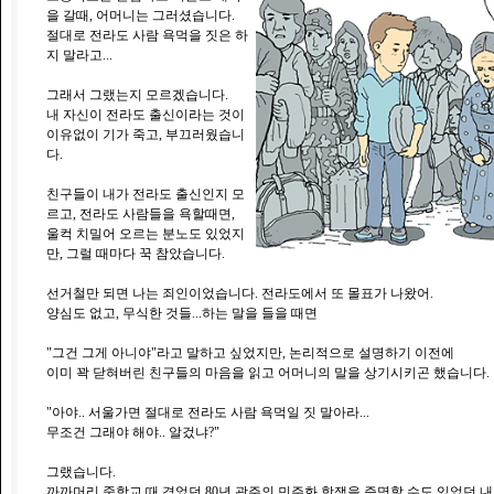
을 갈때, 어머니는 그러셨습니다.
절대로 전라도 사람 욕먹을 짓은 하
지 말라고...
그래서 그랬는지 모르겠습니다.
내 자신이 전라도 출신이라는 것이
이유없이 기가 죽고, 부끄러웠습니
다.
친구들이 내가 전라도 출신인지 모
르고, 전라도 사람들을 욕할때면,
울컥 치밀어 오르는 분노도 있었지
만, 그럴 때마다 꾹 참았습니다.
선거철만 되면 나는 죄인이었습니다. 전라도에서 또 몰표가 나왔어.
양심도 없고, 무식한 것들...하는 말을 들을 때면
"그건 그게 아니야"라고 말하고 싶었지만, 논리적으로 설명하기 이전에
이미 꽉 닫혀버린 친구들의 마음을 읽고 어머니의 말을 상기시키곤 했습니다.
"아야.. 서울가면 절대로 전라도 사람 욕먹일 짓 말아라...
무조건 그래야 해야.. 알겄냐?"
그랬습니다.
까까머리 중학교 때 겪었던 80년 광주의 민주화 항쟁을 증명할 수도 있었던 