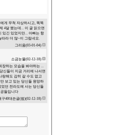
람에게 무척 자상하시고, 똑똑
4달 됐는데... 이 글 읽으면
있긴 있었지만... 아빠는 항
따라 더 많~이 그립네요.
그리움(03-01-04)
소금눈물(02-12-18)
장하는 모습을 봐야하는 ...
 당신들이 지금 거리에 나서면
사랑해도 감히 갈 수도 없고
켜만 보고 있는 당신들 원망하
 없었던 전라도에 사는 당신들
주인공들입니다
대구40대쓴글(펌)(02-12-18)