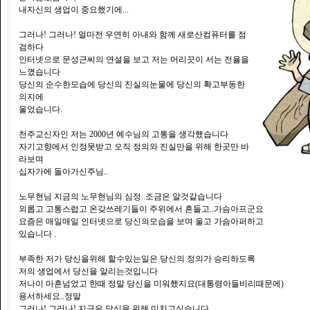
내자신의 생업이 중요했기에...
그러나! 그러나! 얼마전 우연히 아내와 함께 새로산컴퓨터를 점
검하다
인터넷으로 문성근씨의 연설을 보고 저는 머리끗이 서는 전율을
느꼈습니다
당신의 순수한모습에 당신의 진실의눈물에 당신의 확고부동한
의지에
울었습니다.
천주교신자인 저는 2000년 예수님의 고통을 생각했습니다
자기고향에서 인정못받고 오직 정의와 진실만을 위해 한곳만 바
라보며
십자가에 돌아가신주님..
노무현님 지금의 노무현님의 심정..조금은 알것같습니다
외롭고 고통스럽고 온갖쓰레기들이 주위에서 흔들고..가슴아프군요
요즘은 매일매일 인터넷으로 당신의모습을 보며 울고 가슴아퍼하고
있습니다 .
부족한 저가 당신을위해 할수있는일은 당신의 정의가 승리하도록
저의 생업에서 당신을 알리는것입니다
저나이 마흔넘었고 한때 정말 당신을 미워했지요(대통령아들비리때문에)
용서하세요..정말
그러나! 그러나! 지금은 당신을 위해 미치고싶습니다