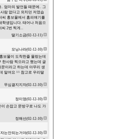
 엄마의 발언들 때문에.. 그
사람 없다고 외치던 저였습
아저씨 홍보물에서 홈피얘기를
 대학생입니다. 태어나 처음으
 2번 찍게...
딸기소금(02-12-11)
모닝나라(02-12-10)
 홍보물이 도착한줄 몰랐는데
 한사람 찍으라고 했는데 글
나때문이라고 하는데 아무리 생
 말여요 ^^ 참고로 우리딸
무심결지지자(02-12-10)
정미영(02-12-10)
예은이 손잡고 문방구로 나도 가
정해선(02-12-10)
자는안되는거야(02-12-10)