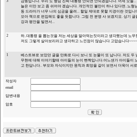
3
감동입니다. 우리 노 형님 진짜 대통령 안되면 안되겠습니다. 어제 오늘...
늘은 이만 보고 좀 쉬어야 겠습니다. 개인적인 불만이 하나 있다면..노형
동 드라마가 너무 나의 심금을 울려... 할일 제대로 못할 지경이란 것입니
모아 책으로 편집해도 좋을 듯합니다. 그럼 전 분명 사 보겠지요. 상기 
강과 평안을 빌면서...
2
하..대통령 을 뽑는것을 저는 세상을 말아먹는짓이라고 생각했는데 노무
저도 그렇게 살아보리라고 생각하고 느낀점이 많습니다 고맙습니다~~~~~
1
베스트뷰로 보았던 글을 만화로 다시 보니 또 눈물이 또 납니다. 저도 두
무현에 대해 이야기할때 아이들의 눈이 빤짝입니다.어느샌가 아이들이 
고 한답니다.. 부모와 자식이지만 원칙과 희망을 같이 보면서 더욱더 서
작성자
email
답변내용
암호