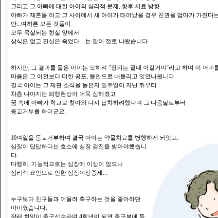
그리고 그 아빠에 대한 아이의 심리적 문제, 향후 치료 방향
아빠가 재혼을 하고 그 사이에서 새 아이가 태어났을 경우 친권을 엄마가 가진다는
만...여하튼 모든 것들이
모두 묵살되는 현실 앞에서
상식은 없고 진실은 죽었다....는 말이 절로 나왔습니다.
하지만, 그 결과를 들은 아이는 오히려 "정의는 끝내 이길거야"라고 하며 이 어미
마음은 그 이전보다 더한 공포, 불안으로 내몰리고 잇었나봅니다.
결국 아이는 그 재판 소식을 들은지 일주일이 지난 뒤부터
차츰 나아지던 퇴행현상이 더욱 심해졌고
꿈 속에 아빠가 학교로 찾아와 다시 납치하려했다며 그 다음날로부터
등교거부를 하더군요.
10여일을 등교거부하며 결국 아이는 약물치료를 병행하게 되엇고,
심장이 답답하다는 호소에 심장 검진을 받아야했습니
다.
다행히, 기능적으로는 심장에 이상이 없으나
심리적 요인으로 인한 심장이상증세...
누구보다 친구들과 어울려 축구하는 것을 좋아하던
아이였습니다.
장래 희망이 축구선수라며 4학년이 되면 축구부에 들