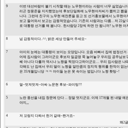
9
이번 대선바람이 불기 시작할 때는 노무현이라는 사람이 너무 싫었습니다..
리곤 정몽준을 지지했었는데 후보단일화에 노무현아저씨가 뽑히고 뽑을 
니다. 그런데 친구의 노무현 예찬론을 듣고 또 선거홍보물에서 노무현
보고 들어와서 보고는 감동먹었습니다. 기존의 사람과는 다름... 저 22살
로 대통령 선거를 해 봅니다.. 한사람당 2장씩 하면 안 됩니까? 노무현 아저씨
8
넘 감동적이다..^^; 밝은 세상 만들어 주세요~
7
아이의 눈에는 대통령이 보이는 모양입니다. 요즘 바빠서 집에 법정선거
어제 집사람이 그러더군요 후보자 일곱명 쭉 늘어놓구 우리집 공주님보구
쎄 아니다 다를까 역시나 노짱을 찍었다고하더군요.... 우리 집사람은 
각해도 난 집에서 우리 딸이 노짱을 알만큼의 정치적 행위를 한적이 없는데
은 35개월입니당 ㅋㅋ 아이들 눈은 못 속이는 법입니다 노짱 홧팅~!
6
얼~멋져멋져~아싸 노문현 후보~파이팅!!!
5
노란 풍선을 내집 창문에 단다 ... 정말 멋지군요. 이제 17개월 된 내딸 
야지,,,
4
저 꼬랑지 다짜서 한거 같애~짠거죠~
왜2글