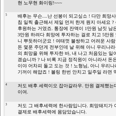
현 노무현 화이링!~~~
5
배후는 무슨....난 선봉이 되고싶소 ! 다만 희망
침 일찍 출근해서 제일 먼저 한게 뭔지 아세요 ? 
후원하는 거였죠. 통장에 잔액이 1만원 남짓 남
3만원 하려다 희망에 투자하는 걸로 치고 5만원 
니 뿌듯하더군요 ! 여태껏 불쌍하고 어려운 사
돈 몇푼 주던게 전부인데 날 위해 아니 우리나라
의 희망을 위해 투자한 바, 내 나고 처음있는 일
겠습니까 ? 나 비록 지금 정직원이 아니라서 돈
이야 어차피 돌고 도는 것 ! 노형님, 아니 우리
기꺼이 해얍죠 ! 볼링 한번 안치고 일주일 라면 먹으면 O
4
저도 배후 세력이오 잡아갈라우. 만원 결제했는데
이여.
3
저도 그 배후세력에 한사람입니다. 희망돼지가 
결제로 배후세력에 몸담았습니다.